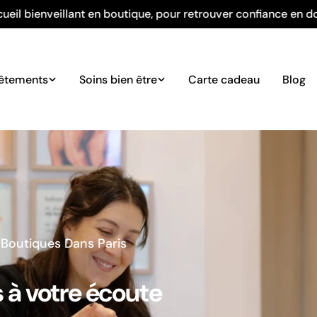
iance en douceur.
Venez essayer nos produits en bouti
êtements
Soins bien être
Carte cadeau
Blog
lectionnés Pour Vous
ngerie, turbans :