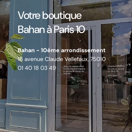
Votre boutique
Bahan à Paris 10
Bahan - 10ème arrondissement
16 avenue Claude Vellefaux, 75010
01 40 18 03 49