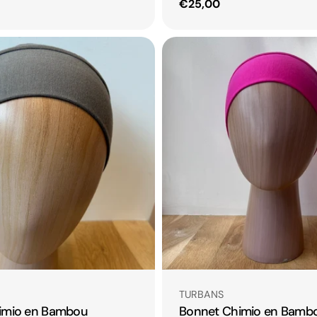
Prix
€25,00
habituel
Taper:
TURBANS
imio en Bambou
Bonnet Chimio en Bambo