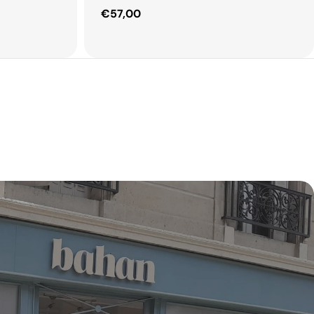
Prix
€57,00
habituel