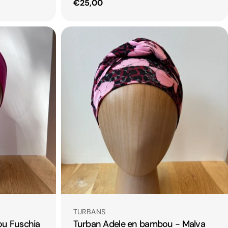
Prix
€25,00
habituel
Taper:
TURBANS
u Fuschia
Turban Adele en bambou - Malva