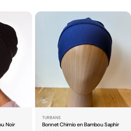
Taper:
TURBANS
u Noir
Bonnet Chimio en Bambou Saphir