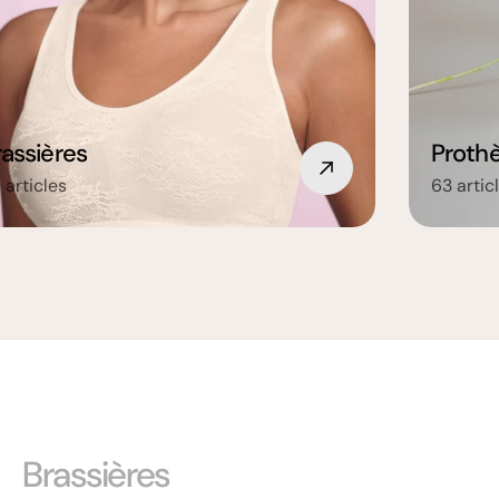
rassières
Proth
 articles
63 artic
Brassières