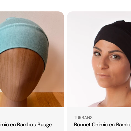
Taper:
TURBANS
imio en Bambou Sauge
Bonnet Chimio en Bambo