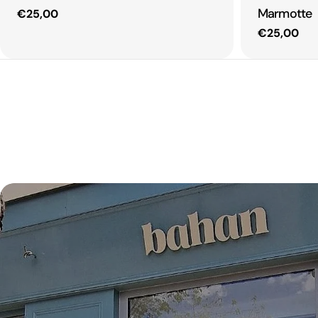
Marmotte
Prix
€25,00
Prix
€25,00
habituel
habituel