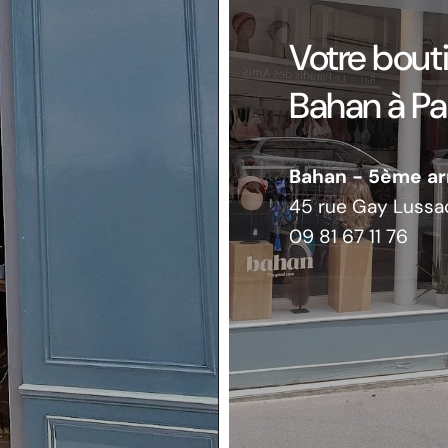
Votre bout
Bahan à Par
Bahan - 5ème a
45 rue Gay Lussa
09 81 67 11 76