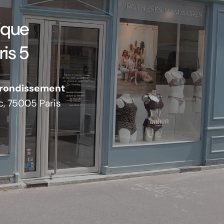
ique
is 5
rrondissement
c, 75005 Paris