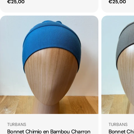
Prix
€25,00
Prix
€25,00
habituel
habituel
Taper:
Taper:
TURBANS
TURBANS
Bonnet Chimio en Bambou Charron
Bonnet Ch