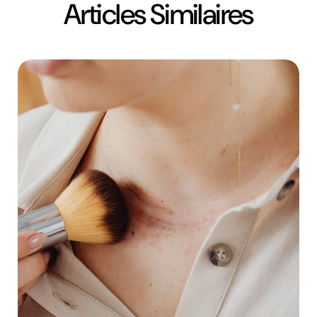
Articles Similaires
Partager
Partager
Épingler
sur
sur
sur
Facebook
X
Pinterest