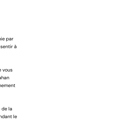
hie par
sentir à
e vous
Bahan
gnement
 de la
ndant le