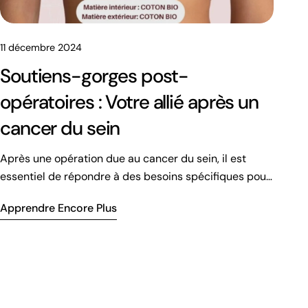
11 décembre 2024
Soutiens-gorges post-
opératoires : Votre allié après un
cancer du sein
Après une opération due au cancer du sein, il est
essentiel de répondre à des besoins spécifiques pour
favoriser un rétablissement optimal. Chez Bahan, les
Apprendre Encore Plus
boutiques oncologiques, nous comprenons ces
besoins uniques face au combat contre le cancer du
sein et nous nous engageons à vous accompagner
dans cette étape importante de votre vie. Ainsi, nous
proposons des soutiens-gorges adaptés post
mastectomie, conçus pour les femmes qui font face