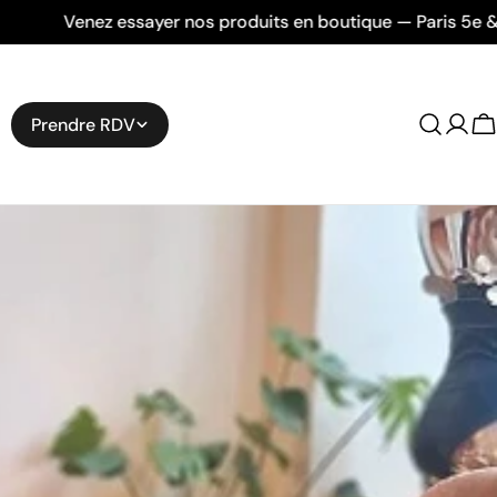
 produits en boutique — Paris 5e & 10e.
Des solution
Prendre RDV
Se
C
conn