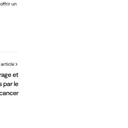
ffrir un
article
rage et
 par le
cancer