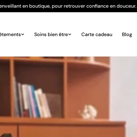
our retrouver confiance en douceur.
Venez essayer nos
êtements
Soins bien être
Carte cadeau
Blog