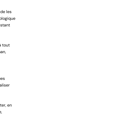
 de les
cologique
estant
à tout
han,
ues
liser
ter, e
n
e,